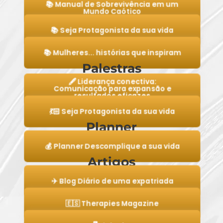
📚 Manual de Sobrevivência em um
Mundo Caótico
📚 Seja Protagonista da sua vida
📚 Mulheres... histórias que inspiram
Palestras
🖋️ Liderança conectiva:
Comunicação para expansão e
resultados eficazes
💃🏻 Seja Protagonista da sua vida
Planner
💰 Planner Descomplique a sua vida
Artigos
✈️ Blog Diário de uma expatriada
🇪🇸 Therapies Magazine
🖥️ LinkedIn