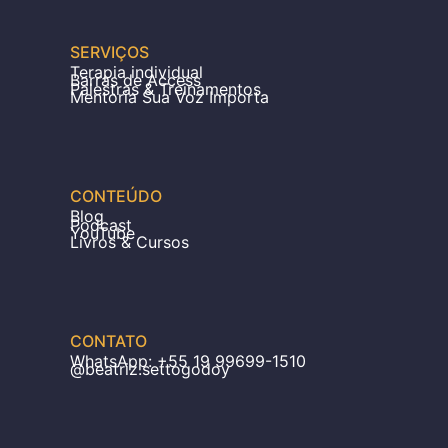
SERVIÇOS
Terapia individual
Barras de Access
Palestras & Treinamentos
Mentoria Sua Voz Importa
CONTEÚDO
Blog
Podcast
YouTube
Livros & Cursos
CONTATO
WhatsApp: +55 19 99699-1510
@beatriz.settogodoy