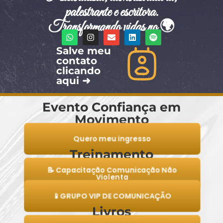
palestrante e escritora.
Transformando vidas no 🌍
Salve meu
contato
clicando
aqui ➜
Evento Confiança em
Movimento
Quero meu ingresso
Treinamento
📝 Capacitação Comunicação Não
Violenta
📱GRUPO VIP DE COMUNICAÇÃO
Livros